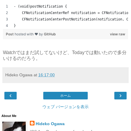
- (void)postNotification {
    CFNotificationCenterRef notification = CFNotification
    CFNotificationCenterPostNotification(notification, CF
}
Post
hosted with ❤ by
GitHub
view raw
Watchではまだ試してないけど、Todayでは動いたので多分
いけるのだろう。
Hideko Ogawa
at
16:17:00
‹
›
ホーム
ウェブ バージョンを表示
About Me
Hideko Ogawa