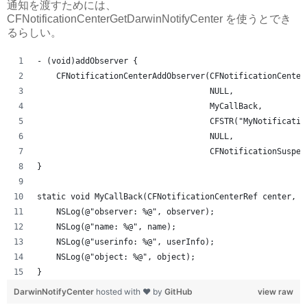
通知を渡すためには、
CFNotificationCenterGetDarwinNotifyCenter を使うとでき
るらしい。
- (void)addObserver {
    CFNotificationCenterAddObserver(CFNotificationCenter
                                    NULL,
                                    MyCallBack,
                                    CFSTR("MyNotificatio
                                    NULL,
                                    CFNotificationSuspen
}
static void MyCallBack(CFNotificationCenterRef center, v
    NSLog(@"observer: %@", observer);
    NSLog(@"name: %@", name);
    NSLog(@"userinfo: %@", userInfo);
    NSLog(@"object: %@", object);
}
DarwinNotifyCenter
hosted with ❤ by
GitHub
view raw