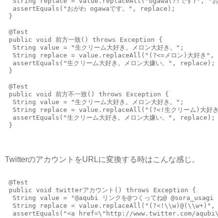
  String replace = value.replaceAll("ogawa(?!です)", 
  assertEquals("おがわ ogawaです。", replace);
 }
 @Test
 public void 前方一致() throws Exception {
  String value = "生クリーム大好き。メロン大好き。";
  String replace = value.replaceAll("(?<=メロン)大好き"
  assertEquals("生クリーム大好き。メロン大嫌い。", replace);
 }
 @Test
 public void 前方不一致() throws Exception {
  String value = "生クリーム大好き。メロン大好き。";
  String replace = value.replaceAll("(?<!生クリーム)大好
  assertEquals("生クリーム大好き。メロン大嫌い。", replace);
 }
TwitterのアカウントをURLに変換する時はこんな感じ。
 @Test
 public void twitterアカウント() throws Exception {
  String value = "@aqubi リンクを@つくってね@ @sora_usag
  String replace = value.replaceAll("(?<!\\w)@(\\w+)",
  assertEquals("<a href=\"http://www.twitter.com/aq