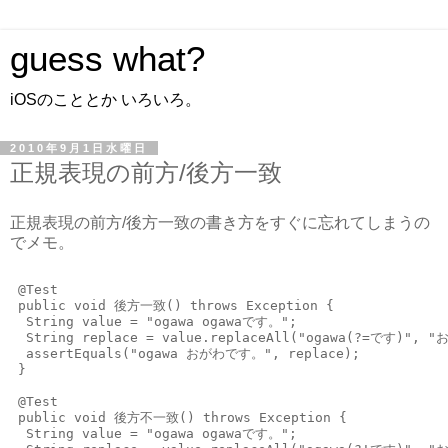
guess what?
iOSのこととか いろいろ。
2010年9月1日水曜日
正規表現の前方/後方一致
正規表現の前方/後方一致の書き方をすぐに忘れてしまうの
でメモ。
 @Test
 public void 後方一致() throws Exception {
  String value = "ogawa ogawaです。";
  String replace = value.replaceAll("ogawa(?=です)", 
  assertEquals("ogawa おがわです。", replace);
 }
 @Test
 public void 後方不一致() throws Exception {
  String value = "ogawa ogawaです。";