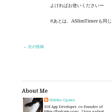
よければお使いくださいー
#あとは、ASlimTimerも
← 次の投稿
About Me
Hideko Ogawa
IOS App Developer. co-founder of
https://flaskapp.com/ . I love gadget,