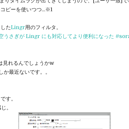
.つまりタイムラグが出てきてしまうので、[ユーザ一致]
コピーを使いつつ...※1
スした
Lingr
用のフィルタ。
空うさぎが Lingr にも対応してより便利になった #sora_
目は見れるんでしょうかw
ことしか最近ないです。。
タです。
感じ。