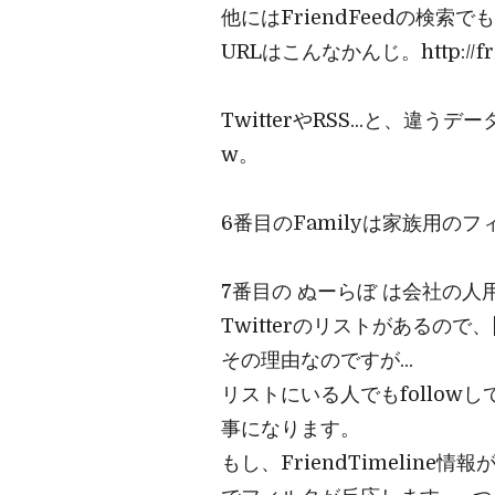
他にはFriendFeedの検
URLはこんなかんじ。http://fri
TwitterやRSS...と、
w。
6番目のFamilyは家族用のフ
7番目の ぬーらぼ は会社の
Twitterのリストがあるの
その理由なのですが...
リストにいる人でもfollowし
事になります。
もし、FriendTimeli