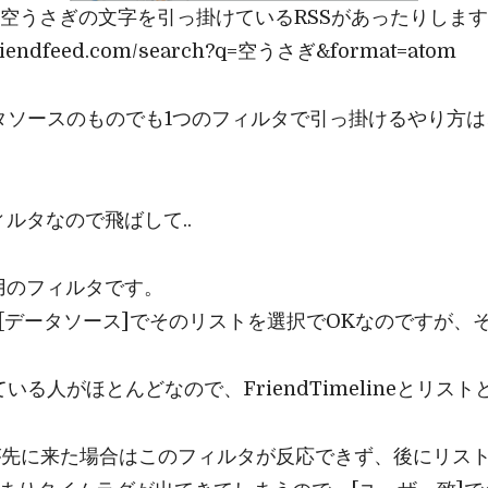
索でも空うさぎの文字を引っ掛けているRSSがあったりしま
endfeed.com/search?q=空うさぎ&format=atom
違うデータソースのものでも1つのフィルタで引っ掛けるやり
ィルタなので飛ばして..
人用のフィルタです。
で、[データソース]でそのリストを選択でOKなのですが
ている人がほとんどなので、FriendTimelineとリ
ne情報が先に来た場合はこのフィルタが反応できず、後にリ