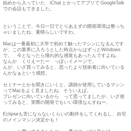
始めから入っていた iChat とかってアプリで GoogleTalk
での会話もできました。
ということで、今日一日でとりあえずの開発環境は整っち
ゃいましたね、素晴らしいですわ。
Macは一番最初に大学で初めて触ったマシンになるんです
が、この業界に入ろうとした時点からはずっとWindows
で。 今となったら憧れ的な感覚もあったんですよね。
なんか くりえーたー っぽぃイメージで。
んが、いざ買ってみると、思ったより技術者に向いている
んかなぁという感想。
セミナーとかを聞きにいくと、講師が使用しているマシン
ってMacをよく見ましたね、そういえば。
プレゼンに向いているから って思ってましたが、いざ使
ってみると、実際の開発でもいい環境なんすねー。
Eclipseも苦にならないくらいの動作をしてくれるし、自宅
のメインマシン決定かも！