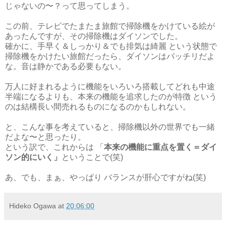
じゃないの〜？って思ってしまう。
この前、テレビでたまたま旅館で掃除機をかけている絵が
あったんですが、その掃除機はダイソンでした。
確かに、手早く＆しっかり＆でも排気は綺麗 という状態で
掃除機をかけたい旅館だったら、ダイソンはバッチリだよ
な。音は静かである必要もない。
万人に好まれるように機能をいろいろ搭載してどれも中途
半端になるよりも、本来の機能を追求したのが特徴 という
のは結構長い間売れるものになるのかもしれない。
と、こんな事を考えていると、掃除機以外の世界でも一緒
だよな〜と思ったり。
という訳で、これからは 「
本来の機能に重点を置く＝ダイ
ソン的にいく」
ということで(笑)
あ、でも、まぁ、やっぱり バランスが肝心ですがね(笑)
Hideko Ogawa
at
20:06:00