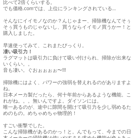
比べて2倍くらいする。
でも価格.comでは、上位にランキングされている...
そんなにイイモノなのか？んじゃまー、掃除機なんてそぅ
そぅ買うものじゃないし、買うならイイモノ買うかー！と
購入しました。
早速使ってみて、これまたびっくり。
凄い吸引力！
ラグマットは吸引力に負けて吸い付けられ、掃除が出来な
いくらい。。
音も凄い。ぐおぉぉぉぉ〜!!!
掃除機にはよく、パワーの強弱を替えれるのがありますよ
ね。
日本メーカ製だったら、何十年前からあるような機能。こ
れがね。。。無いんですよ。ダイソンには。
唯一あるのが、途中に隙間を開けて吸引力を少し弱めるた
めのもの。めちゃめちゃ物理的！
すごい衝撃でした。
こんな掃除機があるのかっ！と。んでもって、今までの日
本メーカーの掃除機は使いやすさを求めた機能が色々あっ